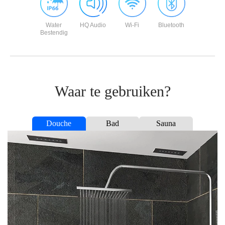
Water
HQ Audio
Wi-Fi
Bluetooth
Bestendig
Waar te gebruiken?
Douche
Bad
Sauna