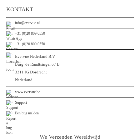
KONTAKT
info@evervue.nl
+31 (0)20 809 0550
+31 (0)20 809 0550
Evervue Nederland B.V.
Burg. de Raadtsingel 67 B
3311 JG Dordrecht
Nederland
www.evervue.be
Support
Een bug melden
We Verzenden Wereldwijd